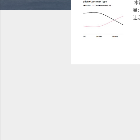
本篇
星：
让