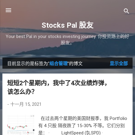
跳至主要内容
Stocks Pal 股友
Your best Pal in your stocks investing journey. 你投资路上的好
股友。
目前显示的是标签为“
组合管理
”的博文
显示全部
博
文
短短2个星期内，我中了4次业绩炸弹，
该怎么办？
-
十一月 15, 2021
在过去两个星期的美国财报季，我 Portfolio
有 4 只股 隔夜跌了 15-30% 不等。它们分别
是： · LightSpeed ($LSPD) ·