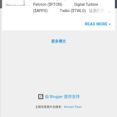
Peloton ($PTON) · Digital Turbine
($APPS) · Twilio ($TWLO) 让我们来看
图说故事，然后从中吸取一些经验 和 讨论一
些应对之法。 LightSpeed ($LSPD) ·
READ MORE »
LightSpeed 是一家做 Commerce System
Subscription 的公司，客户为 实体店商户、
更多博文
餐厅等 , 生意模式主要为 SaaS 。 ·
Investment thesis: LightSpeed 差不多 2-3 年
钱开始做 Embedded Payment （ Embedded
Finance 、 fintech 的一种）。既然商家们已
经在用我的 system 了，那我倒不如直接提
供他们 POS system 帮商家收钱。从此，
LightSpeed 就变成了 SaaS + Fintech
(Embedded Payment) Play 。 · 个人觉
得财报成绩很好： Subscription Revenue 年
由 Blogger 提供支持
增 132% ， Transaction Revenue 年增 320%
，短短两三年内就超越了 SaaS 的
主题背景图片创建者：
Michael Elkan
Subscription Revenue 。 Total Revenu...