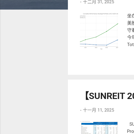
-
十二月 31, 2025
坐在
美股
守
今年
To
的新
到
算
RM
年终
RM
【SUNREIT
均资
5%
然超
-
十一月 11, 2025
常
2
S
时
Pr