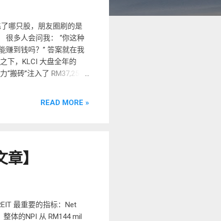
er 又带飞了哪只股，朋友圈刷的是
念股。 很多人会问我： “你这种
的还能赚到钱吗？” 答案就在我
相比之下，KLCI 大盘全年的
“搬砖”注入了 RM37,250
静静地复盘一下：这 14% 背后，
到底是怎么算出来的？ 让我们来
READ MORE »
 。这一年里，我陆陆续续投入了
,395 。 但到了 2025
Capital Gain): 赚到了
: 全年领到 RM10,129 ，占平
篇文章】
 的年度总回报 。 我的目标一向是每年
ital Gain (8.63%) 竟
 10,000+，涨幅约50%，非
股“慢”，像蜗牛爬。但在
。 如果不看单一年度，而是把
IT 最重要的指标：Net
你分别放 RM1...
整体的NPI 从 RM144 mil