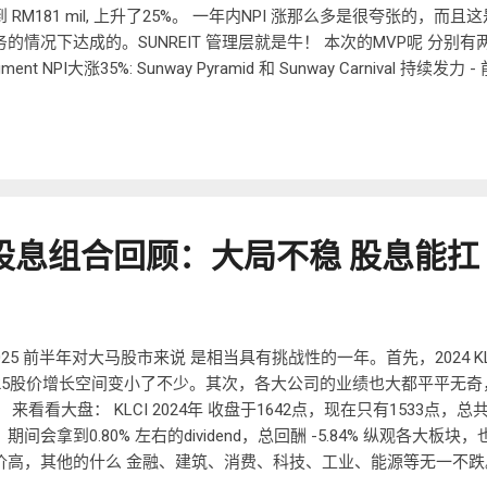
 RM181 mil, 上升了25%。 一年内NPI 涨那么多是很夸张的，而且这是
务的情况下达成的。SUNREIT 管理层就是牛！ 本次的MVP呢 分别有两个
gment NPI大涨35%: Sunway Pyramid 和 Sunway Carnival 
相信所有的股东都很开心！ （2）Hotel segment 也很强： NPI 升了20
tel 和 Sunway Pyramid Hotel 很给力。 相信很多股友都想知道，
的股息可以给到多少钱呢？ 这里来做个粗略计算： 我这里会根据NPI
NPI 涨了10%，我就预计股息也会涨10%，以此类推。 SUNREIT 2025Q3
Sunway University已经卖掉了，以后不再算进SUNREIT，所以扣除它的RM
l。对比去年同期的RM144 mil，实际涨了18.6%。 去年同期的Distributable 
年 股息组合回顾：大局不稳 股息能扛
61sen，如果乘于 18.6% 的成长率，可得3.10 sen，即一个季度
12.4 sen distributeable income。 以SUNREIT今天的股价 RM2.14 来算，
80% dividend yield。 好家伙， 逼近6% 了。 要知道，同规格的IGBREIT 的
5.50%左右， 变成SUNREIT 是最便宜的。要知道，SUNREIT 的pricin
VREIT 中间的。 以我的平均买入价 RM1.47 来算，12.4 sen / 147 sen = 
025 前半年对大马股市来说 是相当具有挑战性的一年。首先，2024 KLCI
025股价增长空间变小了不少。其次，各大公司的业绩也大都平平无
 来看看大盘： KLCI 2024年 收盘于1642点，现在只有1533点，总共跌
期间会拿到0.80% 左右的dividend，总回酬 -5.84% 纵观各大板块，也
价高，其他的什么 金融、建筑、消费、科技、工业、能源等无一不跌