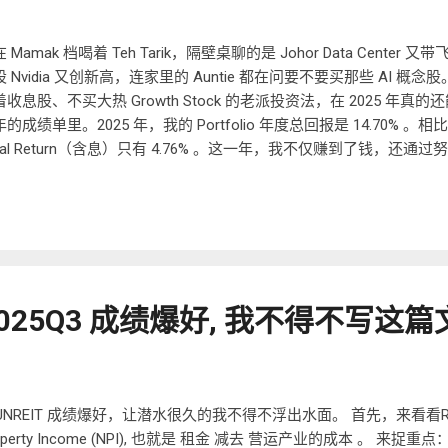
 Mamak 档喝着 Teh Tarik，隔壁桌聊的是 Johor Data Cent
 Nvidia 又创新高，连家里的 Auntie 都在问要不要买那些 AI 概
着收息股、不买大热 Growth Stock 的老派投资法，在 2025 年真
的成绩单里。2025 年，我的 Portfolio 年度总回报是 14.70% 。
tal Return（含息）只有 4.76% 。这一年，我不仅赚到了钱，还通过努力
资金，让 Portfolio 总值正式来到了 RM192,800 。 今天，我想
底有多少是“坚持”，又有多少是“运气”。 1. 财务审计：这 14.70% 
一笔最直观的账。 2024 年尾，我的投资组合价值为 RM141,145
37,250 的新资金，所以理论上，如果股价不动，我的组合应该要有 RM178
收官，我的 Portfolio Value 来到了 RM192,800 。这意味着： 资本增值 (
14,405 ，对比平均资产价值，涨幅是 8.63% 。 股息收入 (Dividends)
 2025Q3 成绩爆好, 我不得不写这
产价值的 6.07% 。 8.63% (增值) + 6.07% (股息) = 14.70%
 Capital Gain 和 5% 股息。年中的复盘我还说资本增值亏损了，但到年尾 Cap
额达标了 ！ 而我最爱的股息从2024年的RM 6600+ 涨至2025年的RM
客观。 2. 关于坚持：那条拉开了 60% 差距的长跑曲线 很多人笑收息
025 年这种大盘不上不下的环境里，这个“慢”策略反而跑赢了很多人
UNREIT 成绩爆好，让潜水很久的我不得不浮出水面。 首先，来看看RE
间拉长到五年（2021-2025），长跑的结果是非常震撼的。如果 2021 年
operty Income (NPI), 也就是 租金 减去 营运产业的成本 。 来捉重点： 