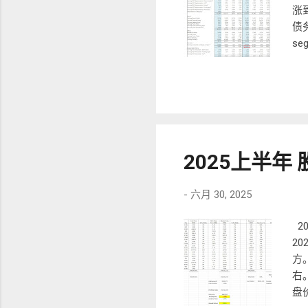
涨到
债
se
期，
Ho
年
如果
其中
mi
2025上半
2.
全年
5.
-
六月 30, 2025
则在
PA
2
2
方。
右。
盘