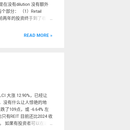
在没有dilution 没有额外
部分： （1）Retail
持续发力 - 前两年的投资终于到了收割
%，Sunway Resort
照这样的表现下去，SUNREIT 每
READ MORE »
的增长 和 股息来做对比：
 的NPI 是RM181 mil，
9.7 mil, 得到RM171.2
income per share 是
的成绩。 如果乘以4个季度，可得
12.4 sen / 214 sen =
yield 在4.20%，PAVREIT
g 通常是在IGBREIT 和
...
 大涨 12.90%，已经让
奇，没有什么让人惊艳的地
了109点，或 -6.64% 左
只有REIT 目前还比2024 收
。 如果有投资者可以在这