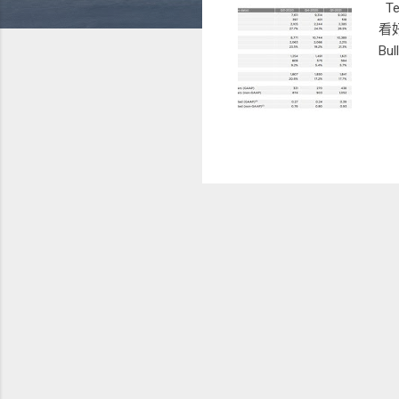
T
看
B